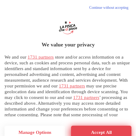
Continue without accepting
We value your privacy
Salute mentale negli adolescenti, questa potrebbe essere
una strategia vincente per combatterla: basta fare questa
We and our
1731 partners
store and/or access information on a
semplice azione nel weekend
device, such as cookies and process personal data, such as unique
vedi tutti >
identifiers and standard information sent by a device for
personalised advertising and content, advertising and content
measurement, audience research and services development. With
your permission we and our
1731 partners
may use precise
geolocation data and identification through device scanning. You
may click to consent to our and our
1731 partners
’ processing as
described above. Alternatively you may access more detailed
information and change your preferences before consenting or to
refuse consenting. Please note that some processing of your
personal data may not require your consent, but you have a right
to object to such processing. Your preferences will apply to this
website only. You can change your preferences or withdraw your
Manage Options
Accept All