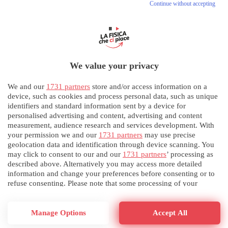
Continue without accepting
We value your privacy
Salute mentale negli adolescenti, questa potrebbe essere
We and our
1731 partners
store and/or access information on a
una strategia vincente per combatterla: basta fare questa
device, such as cookies and process personal data, such as unique
semplice azione nel weekend
identifiers and standard information sent by a device for
vedi tutti >
personalised advertising and content, advertising and content
measurement, audience research and services development. With
your permission we and our
1731 partners
may use precise
geolocation data and identification through device scanning. You
may click to consent to our and our
1731 partners
’ processing as
described above. Alternatively you may access more detailed
information and change your preferences before consenting or to
refuse consenting. Please note that some processing of your
personal data may not require your consent, but you have a right
to object to such processing. Your preferences will apply to this
website only. You can change your preferences or withdraw your
Manage Options
Accept All
consent at any time by returning to this site and clicking the