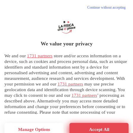
Continue without accepting
We value your privacy
Salute mentale negli adolescenti, questa potrebbe essere
una strategia vincente per combatterla: basta fare questa
We and our
1731 partners
store and/or access information on a
semplice azione nel weekend
device, such as cookies and process personal data, such as unique
vedi tutti >
identifiers and standard information sent by a device for
personalised advertising and content, advertising and content
measurement, audience research and services development. With
your permission we and our
1731 partners
may use precise
geolocation data and identification through device scanning. You
may click to consent to our and our
1731 partners
’ processing as
described above. Alternatively you may access more detailed
information and change your preferences before consenting or to
refuse consenting. Please note that some processing of your
personal data may not require your consent, but you have a right
to object to such processing. Your preferences will apply to this
website only. You can change your preferences or withdraw your
Manage Options
Accept All