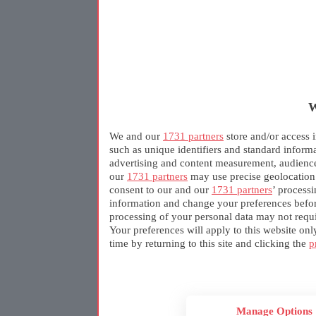
W
We and our
1731 partners
store and/or access 
such as unique identifiers and standard informa
advertising and content measurement, audienc
our
1731 partners
may use precise geolocation 
consent to our and our
1731 partners
’ process
information and change your preferences befor
processing of your personal data may not requi
Your preferences will apply to this website on
time by returning to this site and clicking the
p
Manage Options